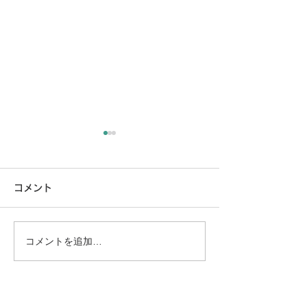
コメント
コメントを追加…
グリーストラップ清掃完
簡易水洗トイレ
了
ム完了