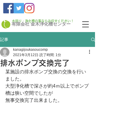
​水回り・浄化槽の事ならお任せください！
有限会社 金木浄化槽センター
記事
kanagijoukasoucomp
2021年3月12日
読了時間: 1分
排水ポンプ交換完了
某施設の排水ポンプ交換の交換を行い
ました。
大型浄化槽で深さが約4ｍ以上でポンプ
槽は狭い空間でしたが
無事交換完了出来ました。