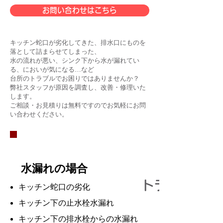
お問い合わせはこちら
キッチン蛇口が劣化してきた、排水口
にものを
落として詰まらせてしまった、
水の流れが悪い、シンク下から水が漏れてい
る、においが気になる…など
台所のトラブルでお困りではありませんか？
弊社スタッフが原因を調査し、改善・修理いた
します。
ご相談・お見積りは無料ですのでお気軽にお問
い合わせください。
水漏れの場合
トラブルの原
キッチン蛇口の劣化
キッチン下の止水栓水漏れ
キッチン下の排水栓からの水漏れ